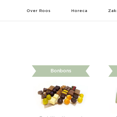
Skip
to
Over Roos
Horeca
Zake
content
Bonbons