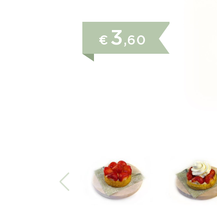
3
€
,60