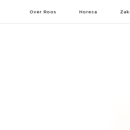
Skip
to
Over Roos
Horeca
Zake
content