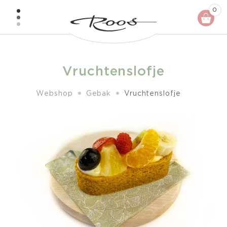
Skip
0
to
content
Vruchtenslofje
Webshop
Gebak
Vruchtenslofje