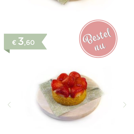
3
€
,60