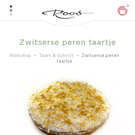
Skip
0
to
content
Zwitserse peren taartje
Webshop
Taart & Schnitt
Zwitserse peren
taartje