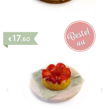
17
€
,60